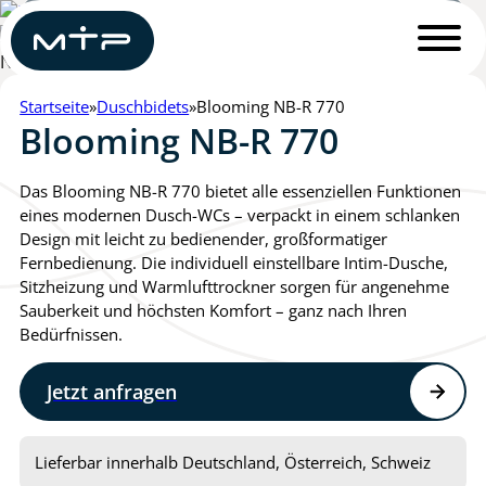
Startseite
Duschbidets
Blooming NB-R 770
Blooming NB-R 770
Das Blooming NB-R 770 bietet alle essenziellen Funktionen
eines modernen Dusch-WCs – verpackt in einem schlanken
Design mit leicht zu bedienender, großformatiger
Fernbedienung. Die individuell einstellbare Intim-Dusche,
Sitzheizung und Warmlufttrockner sorgen für angenehme
1
2
3
4
Sauberkeit und höchsten Komfort – ganz nach Ihren
Bedürfnissen.
Womit dürfen wir helfen?
*
Jetzt anfragen
Ich benötige ein unverbindliches Angebot zum
Produkt
Lieferbar innerhalb Deutschland, Österreich, Schweiz
Ich möchte einen Beratungstermin vereinbaren