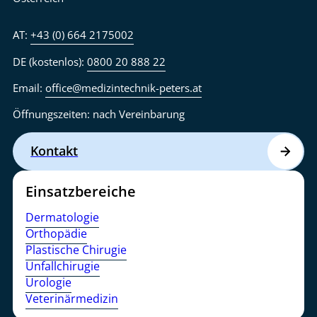
AT:
+43 (0) 664 2175002
DE (kostenlos):
0800 20 888 22
Email:
office@medizintechnik-peters.at
Öffnungszeiten: nach Vereinbarung
Kontakt
Einsatzbereiche
Dermatologie
Orthopädie
Plastische Chirugie
Unfallchirugie
Urologie
Veterinärmedizin