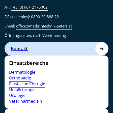
AT:
+43 (0) 664 2175002
DE (kostenlos):
0800 20 888 22
Email:
office@medizintechnik-peters.at
Öffnungszeiten: nach Vereinbarung
Kontakt
Einsatzbereiche
Dermatologie
Orthopädie
Plastische Chirugie
Unfallchirugie
Urologie
Veterinärmedizin