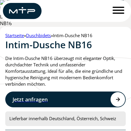
Startseite
Duschbidets
Intim-Dusche NB16
Intim-Dusche NB16
Die Intim-Dusche NB16 überzeugt mit eleganter Optik,
durchdachter Technik und umfassender
Komfortausstattung. Ideal für alle, die eine gründliche und
hygienische Reinigung mit modernem Bedienkomfort
1
2
3
4
verbinden möchten.
Jetzt anfragen
Womit dürfen wir helfen?
*
Ich benötige ein unverbindliches Angebot zum
Produkt
Lieferbar innerhalb Deutschland, Österreich, Schweiz
Ich möchte einen Beratungstermin vereinbaren